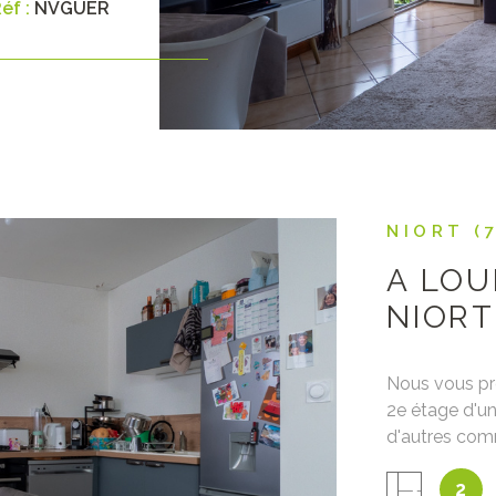
éf :
NVGUER
NIORT (
A LOU
NIORT
Nous vous pr
2e étage d'un
d'autres com
IEN
avec coin cui
2
salle d'eau 