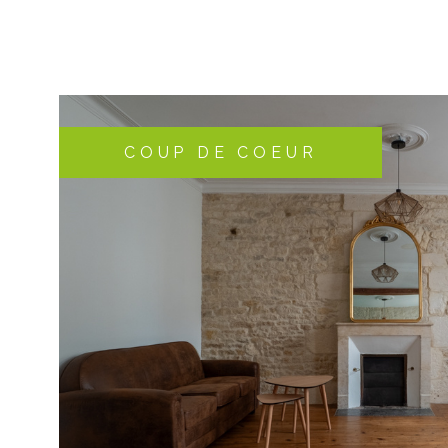
des lieux : 850€ dont 231€ pour l'état des lieux.
COUP DE COEUR
VOIR LE B