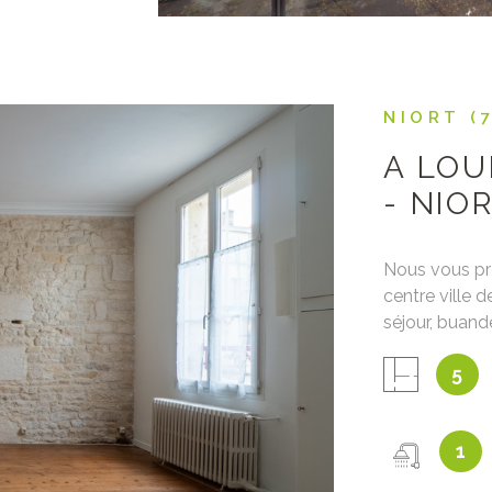
NIORT (
A LOU
- NIO
Nous vous pr
centre ville 
séjour, buand
manger et exté
IEN
5
chambres ave
un WC. Au de
de bain. La m
1
box garage à
charges (Taxe