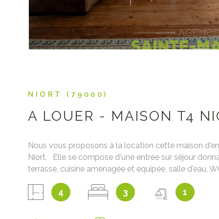
NIORT (79000)
A LOUER - MAISON T4 N
Nous vous proposons à la location cette maison d'e
Niort. Elle se compose d'une entrée sur séjour donna
terrasse, cuisine aménagée et équipée, salle d'eau, W
chambres avec placards. Garage, jardin et cave. Dis
4
3
1
partir du 15 aout 2026. Loyer : 925€ + 25€ de charge
de la chaudière et taxe d'ordures ménagères) Dépôt d
925€ Honoraires de location : constitution du dossier, v