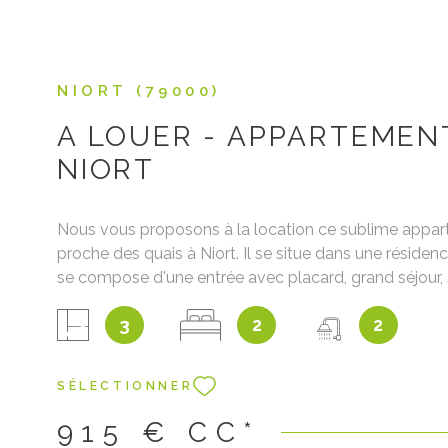
NIORT (79000)
A LOUER - APPARTEMENT
NIORT
Nous vous proposons à la location ce sublime appar
proche des quais à Niort. Il se situe dans une résidence
se compose d'une entrée avec placard, grand séjour, s
cuisine aménagée et équipée, chambre avec placard,
3
2
2
et salle d'eau. Des unités de climatisation sont instal
séjour et dans la chambre. Cave et place de station
privative. Disponible immédiatement. Loyer : 796€ +
SÉLECTIONNER
charges (Taxe d'ordures ménagères, charges de copro
entretien des unités de climatisation) Dépôt de garan
915 €
CC*
Honoraires de location : constitution du dossier, visite,