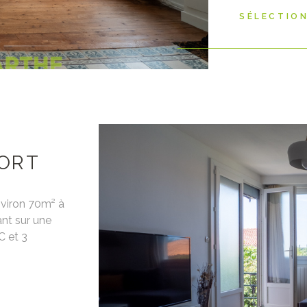
Dépôt de gara
SÉLECTIO
dossier, visit
des lieux.
IORT
nviron 70m² à
nt sur une
C et 3
ponible à
VO
s (Entretien
e garantie :
isite, bail et