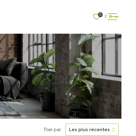
Langue
0
FR
ACCUEIL
VENTES
RER
VOIR LES
8
ANNONCES
LOCATI
RÉINITIALISER LES FILTRES
SERVICE
Trier par
Les plus récentes
CONTAC