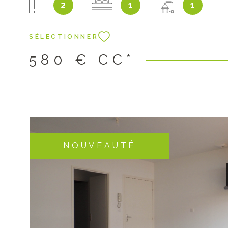
2
1
1
Vous disposerez d' une place de stationnement dans
sécurisé. Libre à partir du 1er novembre 2026. Loyer 
de charges copro et ordures ménagères. Dépôt de ga
SÉLECTIONNER
Honoraires de location : constitution du dossier, visite,
des lieux : 470€ dont 128€ pour l'état des lieux.
580 €
CC*
NOUVEAUTÉ
VOIR LE B