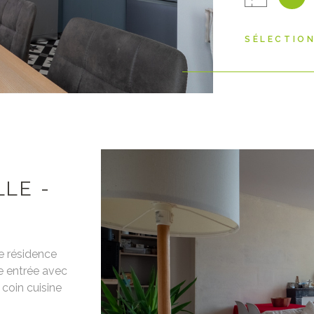
immédiatemme
copropriété, 
SÉLECTIO
Dépôt de gara
dossier, visit
des lieux.
LLE -
e résidence
ne entrée avec
coin cuisine
VO
au avec WC.