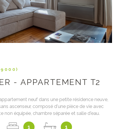
79000)
ER - APPARTEMENT T2
appartement neuf dans une petite résidence neuve,
 sans ascenseur, composé d'une pièce de vie avec
te non équipée, chambre séparée et salle d'eau.
sse en bois. Environnement calme. Eau chaude
1
1
mpe à chaleur et chauffage collectif au sol.