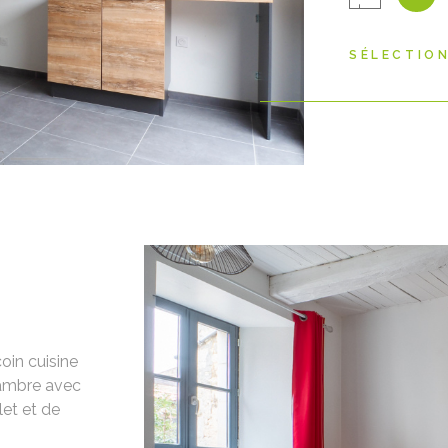
Disponible à 
(eau froide e
SÉLECTIO
Honoraires de
d'entrée.
in cuisine
hambre avec
et et de
gères, entr
VO