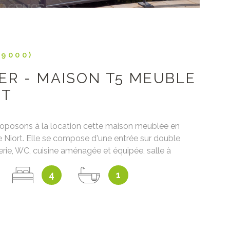
79000)
ER - MAISON T5 MEUBLE
RT
oposons à la location cette maison meublée en
de Niort. Elle se compose d'une entrée sur double
erie, WC, cuisine aménagée et équipée, salle à
rieur sans vis à vis. Au 1er étage, un palier dessert 2
4
1
c grands placards, une salle d'eau avec 2 vasques et
rnier étage, un espace avec deux chambres et salle
aison dispose d'une cave en sous sol ainsi que d'un
 200 m. Disponiblede suite Loyer : 960 € + 30€ de
 d'ordures ménagères et entretien de la chaudière)