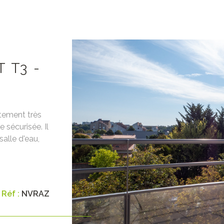
 T3 -
tement très
 sécurisée. Il
alle d'eau,
VO
 bureau, wc
lées dans le
nement
 119€ de
Réf :
NVRAZ
priété,
tie : 796€
 bail et état