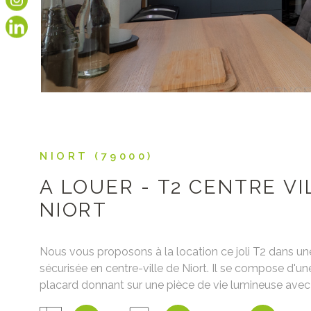
NIORT (79000)
A LOUER - T2 CENTRE VI
NIORT
Nous vous proposons à la location ce joli T2 dans un
sécurisée en centre-ville de Niort. Il se compose d'u
placard donnant sur une pièce de vie lumineuse avec 
équipée, une chambre avec placard et une salle d'e