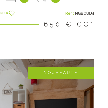
partir du 9 juin 2026. Loyer : 550€ + 100€ de charges
t eau chaude, électricité) Dépôt de garantie 550€
Réf :
NGBOUD4
NNER
 location 374€ dont 102€ pour l'état des lieux
650 €
CC*
NOUVEAUTÉ
IR LE BIEN