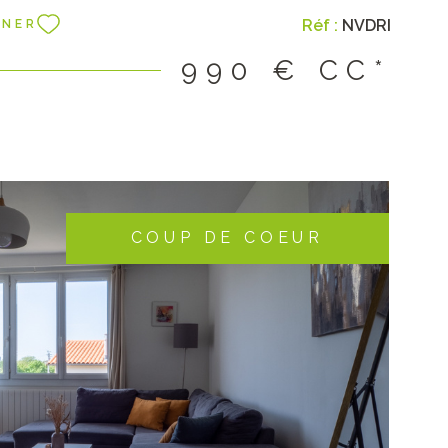
ntie : 1920 € Honoraires de location : constitution du
Réf :
NVDRI
NNER
e, bail et état des lieux : 990€ dont 389€ pour l'état
990 €
CC*
COUP DE COEUR
IR LE BIEN