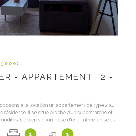
79000)
ER - APPARTEMENT T2 -
oposons à la location un appartement de type 2 au
e résidence. Il se situe proche d'un supermarché et
modités. Ce bien se compose d'une entrée, un séjour
sne aménagée et équipée (four, plaque, hotte), une
1
1
avec WC et une chambre. Disponible