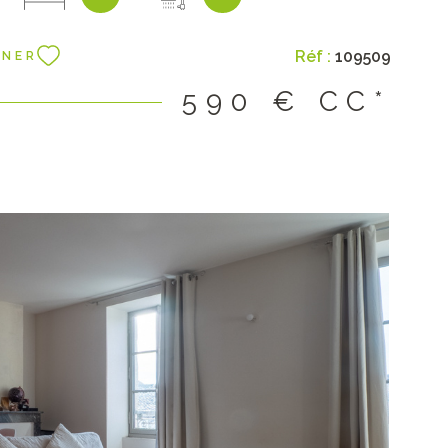
nt. Loyer : 532 € + 58 € de charges (charges de
ordures ménagères & entretien de la chaudière)
Réf :
109509
NNER
ntie : 552 € Honoraires de location : constitution du
e, bail et état des lieux : 572 € dont 156 € pour l'état
590 €
CC*
IR LE BIEN