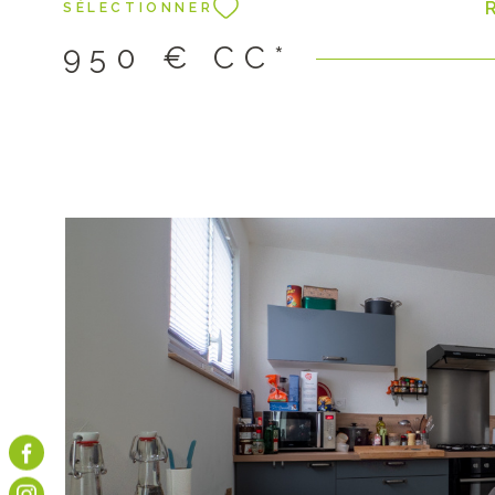
R
SÉLECTIONNER
état des lieux : 751€ dont 204€ pour l'état des lieux.
950 €
CC*
VOIR LE B