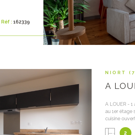
 un parking
: 522€ + 58 €
rantie : 522€
Réf :
162339
 bail et état
NIORT (
A LOU
A LOUER - 1 
au 1er étage
cuisine ouver
Grande terra
IEN
2
collective po