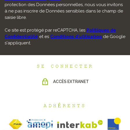
protection des Données personnelles, nous vous invitons
à ne pas inscrire de Données sensibles dans le champ de
saisie libre.
Ce site est protégé par reCAPTCHA, les
Politiques de
Confidentialité
et es
Conditions d'utilisation
de Google
s'appliquent.
SE CONNECTER
ACCÈS EXTRANET
ADHÉRENTS