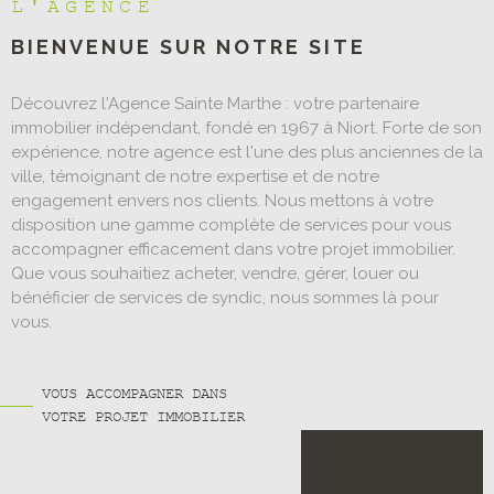
L'AGENCE
BIENVENUE SUR
NOTRE SITE
Découvrez l'Agence Sainte Marthe : votre partenaire
immobilier indépendant, fondé en 1967 à Niort. Forte de son
expérience, notre agence est l'une des plus anciennes de la
ville, témoignant de notre expertise et de notre
engagement envers nos clients. Nous mettons à votre
disposition une gamme complète de services pour vous
accompagner efficacement dans votre projet immobilier.
Que vous souhaitiez acheter, vendre, gérer, louer ou
bénéficier de services de syndic, nous sommes là pour
vous.
VOUS ACCOMPAGNER DANS
VOTRE PROJET IMMOBILIER