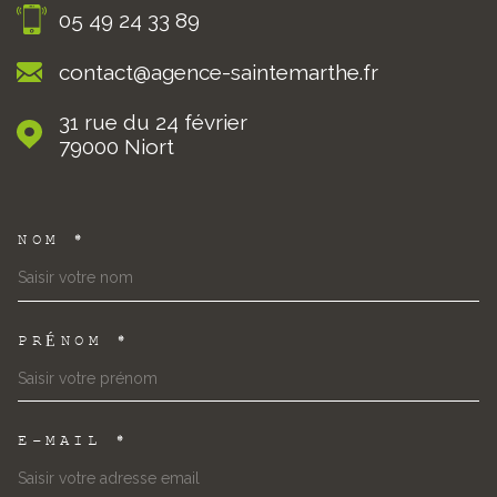
05 49 24 33 89
contact@agence-saintemarthe.fr
31 rue du 24 février
79000
Niort
NOM *
TRAD_MELTEM_VOSCOORDON
PRÉNOM *
E-MAIL *