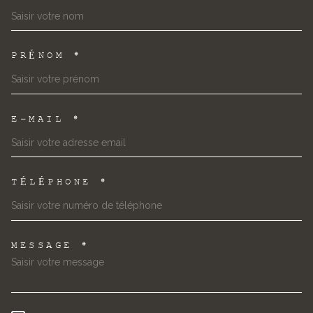
PRÉNOM *
E-MAIL *
TÉLÉPHONE *
MESSAGE *
TRAD_MELTEM_VOREDEMAND