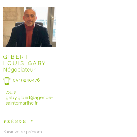
GIBERT
LOUIS GABY
Négociateur
0549240476
louis-
gaby.gibert@agence-
saintemarthe.fr
PRÉNOM *