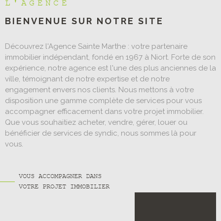
L'AGENCE
BIENVENUE SUR
NOTRE SITE
Découvrez l'Agence Sainte Marthe : votre partenaire
immobilier indépendant, fondé en 1967 à Niort. Forte de son
expérience, notre agence est l'une des plus anciennes de la
ville, témoignant de notre expertise et de notre
engagement envers nos clients. Nous mettons à votre
disposition une gamme complète de services pour vous
accompagner efficacement dans votre projet immobilier.
Que vous souhaitiez acheter, vendre, gérer, louer ou
bénéficier de services de syndic, nous sommes là pour
vous.
VOUS ACCOMPAGNER DANS
VOTRE PROJET IMMOBILIER