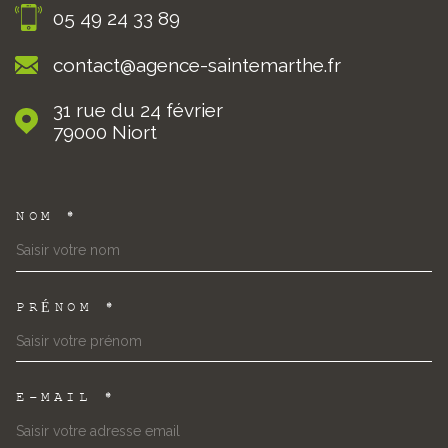
05 49 24 33 89
contact@agence-saintemarthe.fr
31 rue du 24 février
79000
Niort
NOM *
TRAD_MELTEM_VOSCOORDON
PRÉNOM *
E-MAIL *