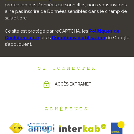
protection des Données personnelles, nous vous invitons
à ne pas inscrire de Données sensibles dans le champ de
saisie libre.
Ce site est protégé par reCAPTCHA, les
Politiques de
Confidentialité
et es
Conditions d'utilisation
de Google
s'appliquent.
SE CONNECTER
ACCÈS EXTRANET
ADHÉRENTS