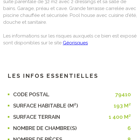
suite parentale de 32 m2 avec 2 dressings et sa salle de
bains. Garage, préau et cave. Grande terrasse carrelée avec
piscine chauffée et sécurisée. Pool house avec cuisine d'été,
douche et sanitaire.
Les informations sur les risques auxquels ce bien est exposé
sont disponibles sur le site
Géorisques
LES INFOS
ESSENTIELLES
CODE POSTAL
79410
Caractérisque
Valeurs
SURFACE HABITABLE (M²)
193 M²
SURFACE TERRAIN
1 400 M²
NOMBRE DE CHAMBRE(S)
6
NOMBRE DE PIÈCES
8