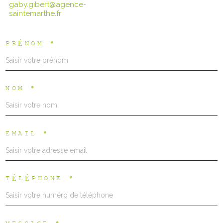
gaby.gibert@agence-
saintemarthe.fr
PRÉNOM *
NOM *
EMAIL *
TÉLÉPHONE *