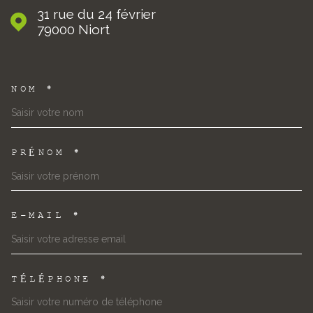
31 rue du 24 février
79000
Niort
NOM *
TRAD_MELTEM_VOSCOORDON
PRÉNOM *
E-MAIL *
TÉLÉPHONE *