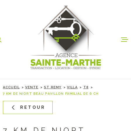
Aller
Aller
Aller
Aller
à
à
au
au
:
la
menu
contenu
recherche
principal
ACCUEIL
VENTES
LOCATIO
ACCUEIL
VENTE
ST REMY
VILLA
T8
SERVICE
7 KM DE NIORT BEAU PAVILLON FAMILIAL DE 6 CH
RETOUR
CONTAC
7 KM DE NIORT.