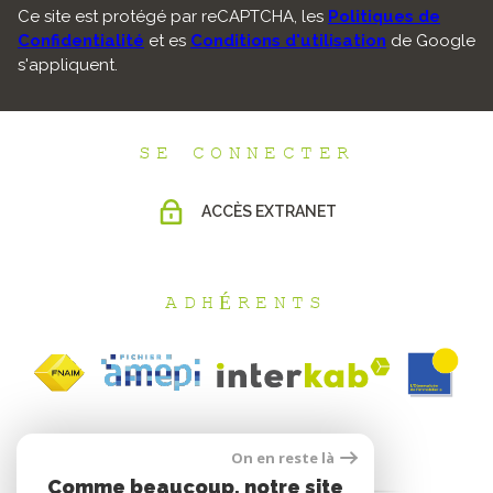
Ce site est protégé par reCAPTCHA, les
Politiques de
Confidentialité
et es
Conditions d'utilisation
de Google
s'appliquent.
SE CONNECTER
ACCÈS EXTRANET
ADHÉRENTS
On en reste là
Comme beaucoup, notre site