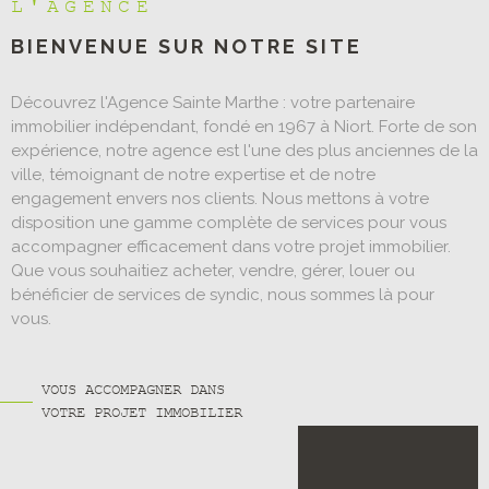
L'AGENCE
BIENVENUE SUR
NOTRE SITE
Découvrez l'Agence Sainte Marthe : votre partenaire
immobilier indépendant, fondé en 1967 à Niort. Forte de son
expérience, notre agence est l'une des plus anciennes de la
ville, témoignant de notre expertise et de notre
engagement envers nos clients. Nous mettons à votre
disposition une gamme complète de services pour vous
accompagner efficacement dans votre projet immobilier.
Que vous souhaitiez acheter, vendre, gérer, louer ou
bénéficier de services de syndic, nous sommes là pour
vous.
VOUS ACCOMPAGNER DANS
VOTRE PROJET IMMOBILIER