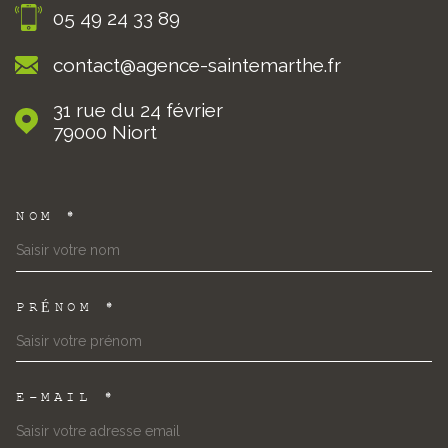
05 49 24 33 89
contact@agence-saintemarthe.fr
31 rue du 24 février
79000
Niort
NOM *
TRAD_MELTEM_VOSCOORDON
PRÉNOM *
E-MAIL *