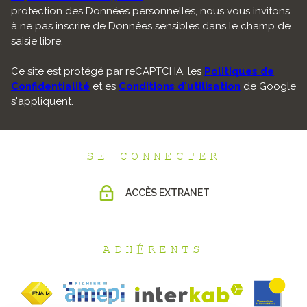
protection des Données personnelles, nous vous invitons
à ne pas inscrire de Données sensibles dans le champ de
saisie libre.
Ce site est protégé par reCAPTCHA, les
Politiques de
Confidentialité
et es
Conditions d'utilisation
de Google
s'appliquent.
SE CONNECTER
ACCÈS EXTRANET
ADHÉRENTS