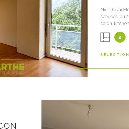
Niort Quai Mé
services, au
salon, kitche
IEN
cave et garag
2
pour en faire
d'agence incl
vendeur : 12
SÉLECTIO
LCON