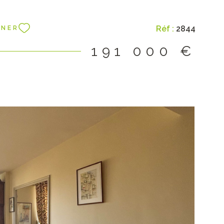
Réf :
2844
NNER
191 000 €