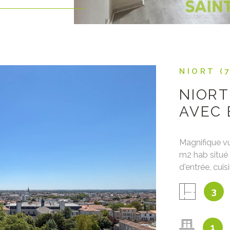
NIORT (
NIORT
AVEC 
Magnifique v
m2 hab situé 
d'entrée, cuis
balcon, déga
IEN
3
individuel. C
excellent état
1