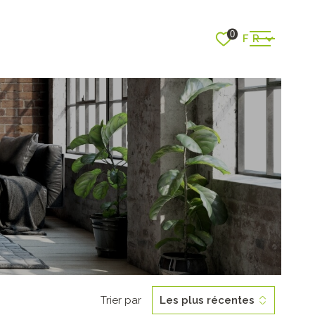
Langue
0
FR
ACCUEIL
VENTES
RER
VOIR LES
9
ANNONCES
LOCATI
RÉINITIALISER LES FILTRES
SERVICE
Trier par
Les plus récentes
CONTAC