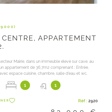
79000)
 CENTRE, APPARTEMENT
2.
 secteur Mairie, dans un immeuble élevé sur cave, au
un appartement de 36,7m2 comprenant : Entrée,
avec espace cuisine, chambre, salle d'eau et wc.
ividuel électrique. Réfection toiture 2024. Les
1
1
sur les risques auxquels ce bien est exposé sont
ur le site Géorisques : www.georisques.gouv.fr Prix :
 d'agence inclus dont 7,80% à la charge de
Réf :
2920
NNER
rix net vendeur : 77 000€