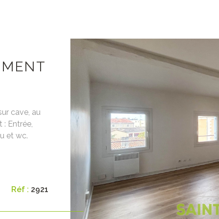
EMENT
sur cave, au
: Entrée,
u et wc.
VO
les risques
ite
rais d'agence
endeur : 74
Réf :
2921