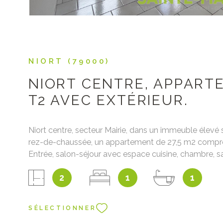
NIORT (79000)
NIORT CENTRE, APPART
T2 AVEC EXTÉRIEUR.
Niort centre, secteur Mairie, dans un immeuble élevé 
rez-de-chaussée, un appartement de 27,5 m2 compre
Entrée, salon-séjour avec espace cuisine, chambre, sa
wc. Terrasse. Chauffage individuel électrique. Les inf
2
1
1
les risques auxquels ce bien est exposé sont disponibl
Géorisques : www.georisques.gouv.fr Prix : 75 000€ f
inclus dont 8,70% à la charge de l'acquéreur Prix net 
SÉLECTIONNER
000€