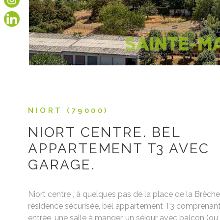
NIORT (79000)
NIORT CENTRE. BEL
APPARTEMENT T3 AVEC
GARAGE.
Niort centre , à quelques pas de la place de la Brèch
résidence sécurisée, bel appartement T3 comprenant
entrée, une salle à manger, un séjour avec balcon (o