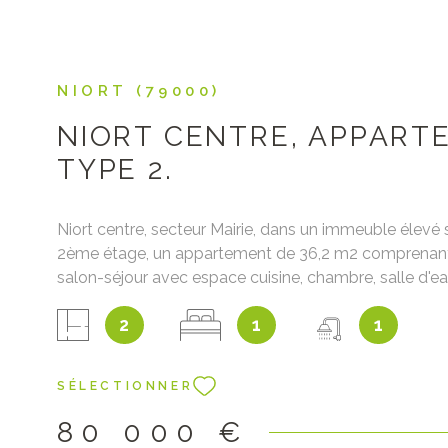
NIORT (79000)
NIORT CENTRE, APPART
TYPE 2.
Niort centre, secteur Mairie, dans un immeuble élevé 
2ème étage, un appartement de 36,2 m2 comprenant 
salon-séjour avec espace cuisine, chambre, salle d'ea
Chauffage individuel électrique. Les informations sur 
2
1
1
auxquels ce bien est exposé sont disponibles sur le s
Géorisques : www.georisques.gouv.fr Prix : 80 000€ f
inclus dont 8,11% à la charge de l'acquéreur Prix net v
SÉLECTIONNER
000€
80 000 €