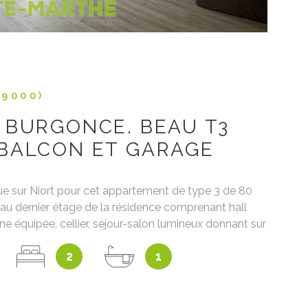
79000)
 BURGONCE. BEAU T3
BALCON ET GARAGE
ue sur Niort pour cet appartement de type 3 de 80
au dernier étage de la résidence comprenant hall
ine équipée, cellier, séjour-salon lumineux donnant sur
gement, 2 chambres placards, SDB et wc. Garage
2
1
ave. Chauffage individuel gaz. Appartement en
. Electricité aux normes.