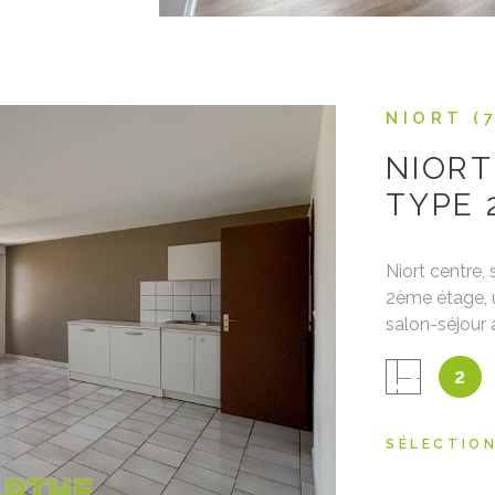
NIORT (
NIORT
TYPE 
Niort centre,
2ème étage, 
salon-séjour 
IEN
Chauffage ind
2
informations 
disponibles s
83 000€ frais
SÉLECTIO
l'acquéreur P