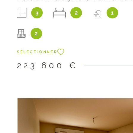
chambre), une cuisine séparée avec balcon, un débar
3
2
1
chambre avec placard et balcon, une salle d'eau et d
WC séparés. Il dispose également d'une cave en sou
et d'un garage individuel avec porte motorisée. L'ap
2
situé au 3? étage avec ascenseur. Un espace vert
accessible aux occupants au pied de la résidence. P
frais d'agence inclus dont 4% à la charge de l'acquéré
SÉLECTIONNER
vendeur : 215 000€
223 600 €