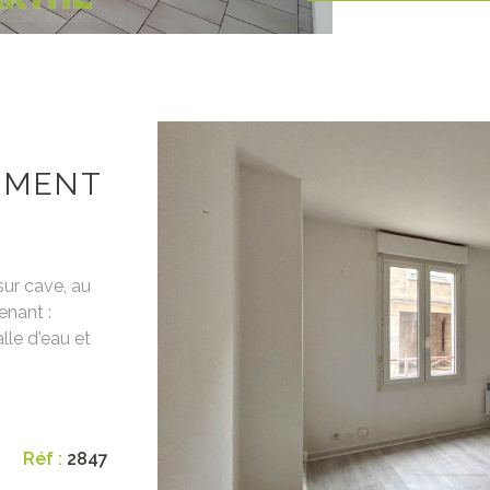
EMENT
sur cave, au
nant :
lle d'eau et
VO
ormations sur
es sur le site
rais d'agence
vendeur : 69
Réf :
2847