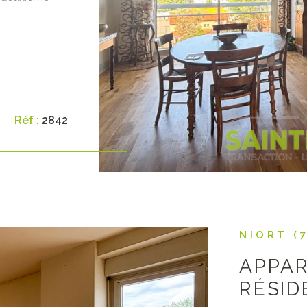
VO
ras, une
es
s-sol
partement est
 commun est
rix : 223 600€
ur Prix net
Réf :
2842
NIORT (
APPAR
RÉSID