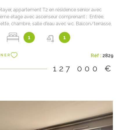
tayer, appartement T2 en résidence sénior avec
 2ème étage avec ascenseur comprenant : Entrée,
nette, chambre, salle d'eau avec wc. Balcon/terrasse,
e individuel. Possibilité de scinder l'appartement
1
1
 deux studios comme à l'origine. Prix : 127 000€ frais
us dont 5,84% à la charge de l'acquéreur Prix net
0 000€
Réf :
2829
NNER
127 000 €