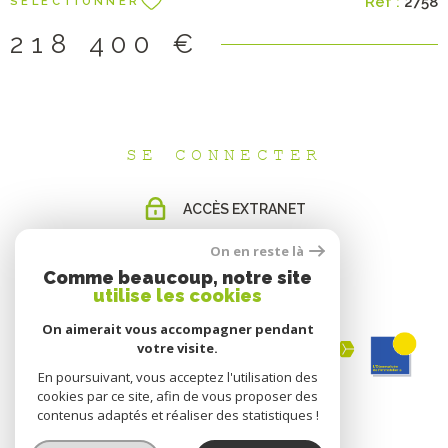
Réf :
2758
SÉLECTIONNER
vendeur: 210 000 € Les informations sur les risques auxquels
ce bien est exposé sont disponibles sur le site Géorisques
218 400 €
SE CONNECTER
ACCÈS EXTRANET
On en reste là
Comme beaucoup, notre site
ADHÉRENTS
utilise les cookies
On aimerait vous accompagner pendant
votre visite.
En poursuivant, vous acceptez l'utilisation des
cookies par ce site, afin de vous proposer des
contenus adaptés et réaliser des statistiques !