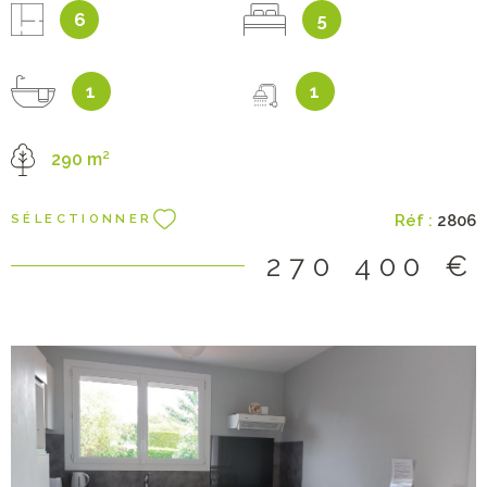
trois chambres, salle d'eau. Grenier. Terrasse et jardin clos.
6
5
Garage 1 voiture. Chauffage individuel gaz de ville. Les
informations sur les risques auxquels ce bien est exposé
sont disponibles sur le site Géorisques :
1
1
www.georisques.gouv.fr Prix : 270 400€ frais d'agence
inclus dont 4% à la charge de l'acquéreur Prix net vendeur :
290 m²
260 000€
Réf :
2806
SÉLECTIONNER
270 400 €
VOIR LE BIEN