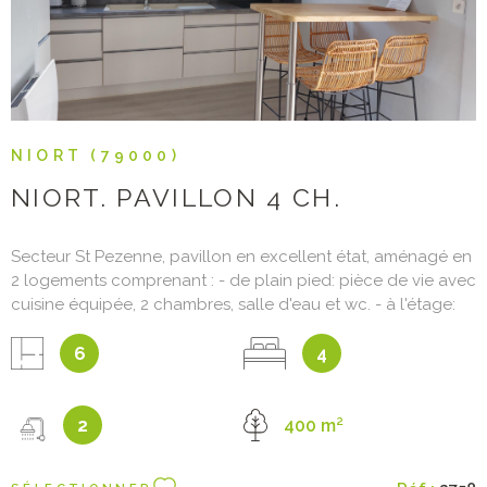
NIORT (79000)
NIORT. PAVILLON 4 CH.
Secteur St Pezenne, pavillon en excellent état, aménagé en
2 logements comprenant : - de plain pied: pièce de vie avec
cuisine équipée, 2 chambres, salle d'eau et wc. - à l'étage:
pièce de vie avec cuisine équipée, 2 chambres, salle d'eau
et wc. Terrasse. Cour et jardin clos. Stationnement 3/4
6
4
voitures. Idéal pour une maison familiale ou colocation Les
informations sur les risques auxquels ce bien est exposé
sont disponibles sur le site Géorisques:
2
400 m²
www.georisques.gouv.fr Prix: 218 400 € frais d'agence inclus
dont 4% d'honoraires à la charge de l'acquéreur. Prix net