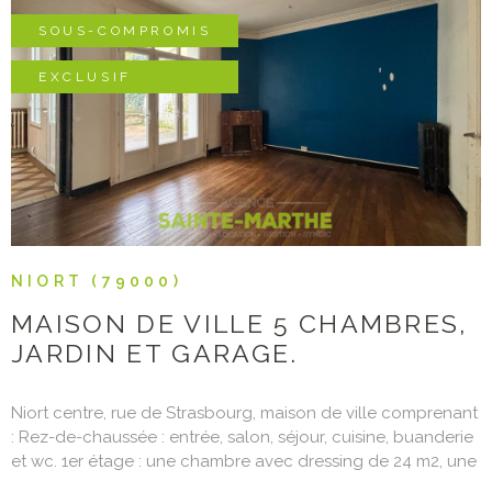
inclus dont 4% à la charge de l'acquéreur Prix net vendeur :
210 000€
SOUS-COMPROMIS
EXCLUSIF
VOIR LE BIEN
NIORT (79000)
MAISON DE VILLE 5 CHAMBRES,
JARDIN ET GARAGE.
Niort centre, rue de Strasbourg, maison de ville comprenant
: Rez-de-chaussée : entrée, salon, séjour, cuisine, buanderie
et wc. 1er étage : une chambre avec dressing de 24 m2, une
autre chambre de 28m2 avec salle de bains. 2ème étage :